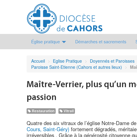
Église pratique
Démarches et sacrements
Accueil
>
Eglise Pratique
>
Doyennés et Paroisses
Paroisse Saint-Etienne (Cahors et autres lieux)
>
Maî
Maître-Verrier, plus qu’un m
passion
Restauration
Vitrail
Quatre des six vitraux de l’église Notre-Dame de
Cours, Saint-Géry)
fortement dégradés, méritaie
irréversibles . Grâce à la générosité citoyenne qu