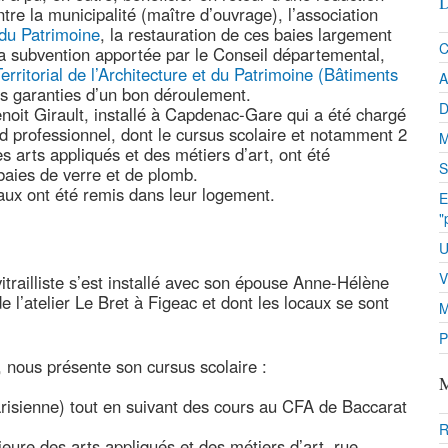
D
tre la municipalité (maître d’ouvrage), l’association
du Patrimoine
, la restauration de ces baies largement
C
la subvention apportée par le Conseil départemental,
erritorial de l’Architecture et du Patrimoine (Bâtiments
A
es garanties d’un bon déroulement.
D
noit Girault, installé à Capdenac-Gare qui a été chargé
nd professionnel, dont le cursus scolaire et notamment 2
M
s arts appliqués et des métiers d’art, ont été
S
baies de verre et de plomb.
traux ont été remis dans leur logement.
E
"
U
V
itrailliste s’est installé avec son épouse Anne-Hélène
 l’atelier Le Bret à Figeac et dont les locaux se sont
M
P
, nous présente son cursus scolaire :
M
arisienne) tout en suivant des cours au CFA de Baccarat
R
eure des arts appliqués et des métiers d’art, rue