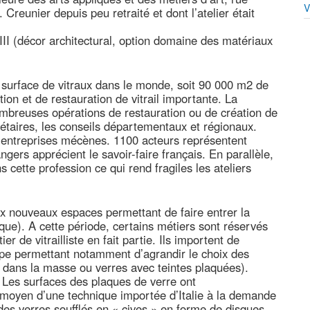
V
Creunier depuis peu retraité et dont l’atelier était
III (décor architectural, option domaine des matériaux
 surface de vitraux dans le monde, soit 90 000 m2 de
tion et de restauration de vitrail importante. La
nombreuses opérations de restauration ou de création de
étaires, les conseils départementaux et régionaux.
s entreprises mécènes. 1100 acteurs représentent
gers apprécient le savoir-faire français. En parallèle,
 cette profession ce qui rend fragiles les ateliers
aux nouveaux espaces permettant de faire entrer la
ique). A cette période, certains métiers sont réservés
r de vitrailliste en fait partie. Ils importent de
ope permettant notamment d’agrandir le choix des
s dans la masse ou verres avec teintes plaquées).
e. Les surfaces des plaques de verre ont
oyen d’une technique importée d’Italie à la demande
 des verres soufflés en « cives » en forme de disques,