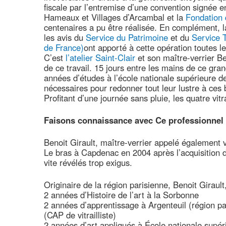
fiscale par l’entremise d’une convention signée en
Hameaux et Villages d’Arcambal et la
Fondation 
centenaires a pu être réalisée. En complément, 
les avis du
Service du Patrimoine
et du
Service T
de France)
ont apporté à cette opération toutes l
C’est
l’atelier Saint-Clair
et son maître-verrier Be
de ce travail. 15 jours entre les mains de ce gra
années d’études à l’école nationale supérieure de
nécessaires pour redonner tout leur lustre à ces 
Profitant d’une journée sans pluie, les quatre vi
Faisons connaissance avec Ce professionnel
Benoit Girault, maître-verrier appelé également v
Le bras à Capdenac en 2004 après l’acquisition de
vite révélés trop exigus.
Originaire de la région parisienne, Benoit Girault
2 années d’Histoire de l’art à la Sorbonne
2 années d’apprentissage à Argenteuil (région p
(CAP de vitrailliste)
2 années d’art appliqués à École nationale supéri