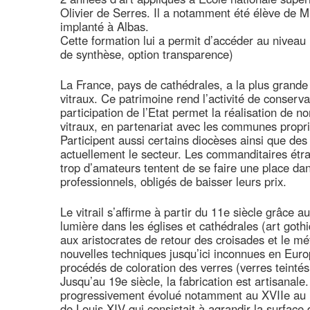
Olivier de Serres. Il a notamment été élève de M. 
implanté à Albas.
Cette formation lui a permit d’accéder au niveau 
de synthèse, option transparence)
La France, pays de cathédrales, a la plus grande
vitraux. Ce patrimoine rend l’activité de conserva
participation de l’Etat permet la réalisation de 
vitraux, en partenariat avec les communes propri
Participent aussi certains diocèses ainsi que de
actuellement le secteur. Les commanditaires étran
trop d’amateurs tentent de se faire une place dans
professionnels, obligés de baisser leurs prix.
Le vitrail s’affirme à partir du 11e siècle grâce 
lumière dans les églises et cathédrales (art goth
aux aristocrates de retour des croisades et le métie
nouvelles techniques jusqu’ici inconnues en Eur
procédés de coloration des verres (verres teinté
Jusqu’au 19e siècle, la fabrication est artisanal
progressivement évolué notamment au XVIIe au m
de Louis XIV qui consistait à agrandir la surface