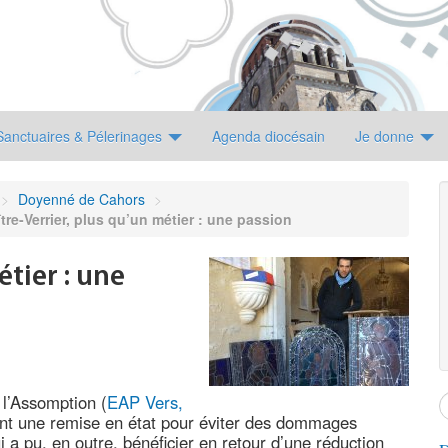
Sanctuaires & Pélerinages
Agenda diocésain
Je donne
>
Doyenné de Cahors
>
tre-Verrier, plus qu’un métier : une passion
étier : une
 l’Assomption (
EAP Vers,
nt une remise en état pour éviter des dommages
i a pu, en outre, bénéficier en retour d’une réduction