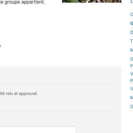
D
e groupe appartient.
C
G
D
T
n
M
G
p
V
p
U
été relu et approuvé.
M
G