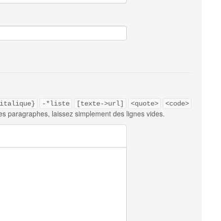
italique}
-*liste
[texte->url]
<quote>
<code>
es paragraphes, laissez simplement des lignes vides.