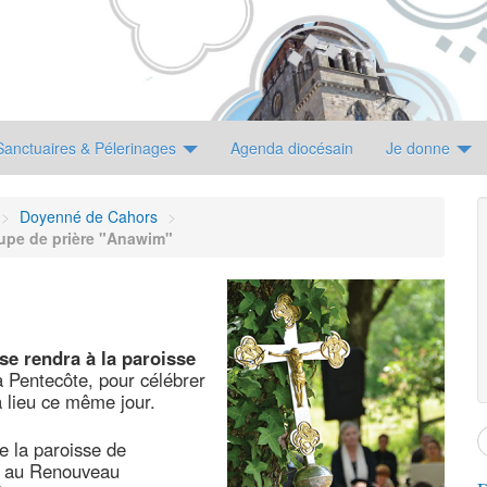
Sanctuaires & Pélerinages
Agenda diocésain
Je donne
>
Doyenné de Cahors
>
upe de prière "Anawim"
e rendra à la paroisse
la Pentecôte, pour célébrer
a lieu ce même jour.
e la paroisse de
nt au Renouveau