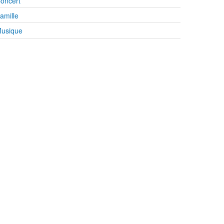
oncert
amille
usique