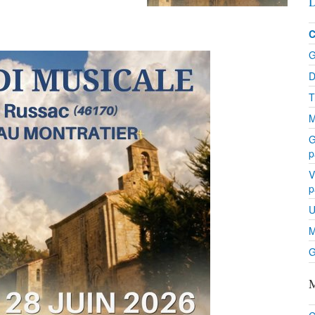
D
C
G
D
T
M
G
p
V
p
U
M
G
M