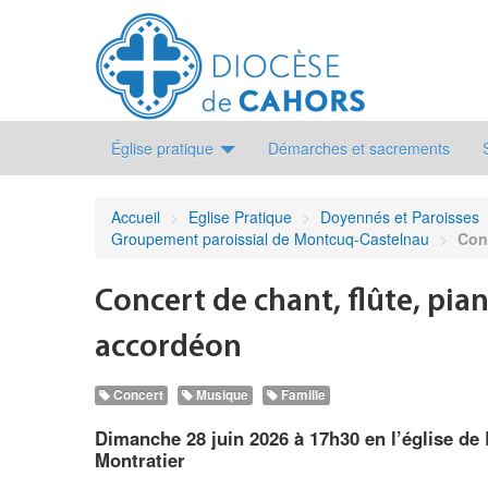
Église pratique
Démarches et sacrements
Accueil
>
Eglise Pratique
>
Doyennés et Paroisses
Groupement paroissial de Montcuq-Castelnau
>
Conc
Concert de chant, flûte, pia
accordéon
Concert
Musique
Famille
Dimanche 28 juin 2026 à 17h30 en l’église de
Montratier