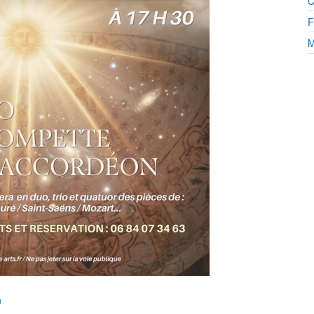
C
F
M
n