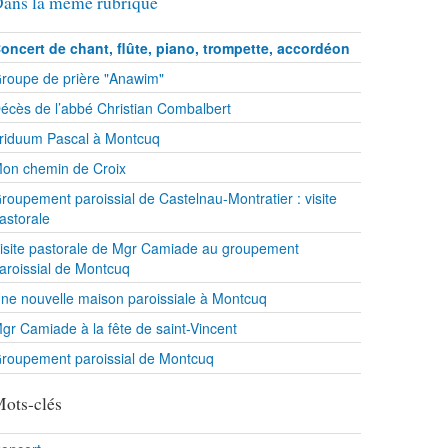
ans la même rubrique
oncert de chant, flûte, piano, trompette, accordéon
roupe de prière "Anawim"
écès de l’abbé Christian Combalbert
riduum Pascal à Montcuq
on chemin de Croix
roupement paroissial de Castelnau-Montratier : visite
astorale
isite pastorale de Mgr Camiade au groupement
aroissial de Montcuq
ne nouvelle maison paroissiale à Montcuq
gr Camiade à la fête de saint-Vincent
roupement paroissial de Montcuq
ots-clés