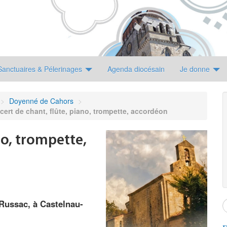
Sanctuaires & Pélerinages
Agenda diocésain
Je donne
>
Doyenné de Cahors
>
ert de chant, flûte, piano, trompette, accordéon
no, trompette,
 Russac, à Castelnau-