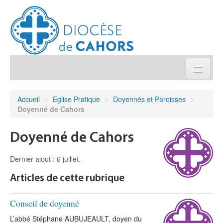
Église pratique
Accueil
>
Eglise Pratique
>
Doyennés et Paroisses
>
Doyenné de Cahors
Démarches et sacrements
Doyenné de Cahors
Sanctuaires & Pélerinages
Dernier ajout : 6 juillet.
Agenda diocésain
Articles de cette rubrique
Je donne
Conseil de doyenné
L’abbé Stéphane AUBUJEAULT, doyen du
Annuaire/Contact