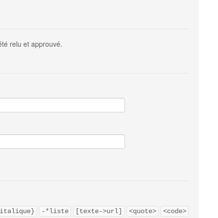
été relu et approuvé.
italique}
-*liste
[texte->url]
<quote>
<code>