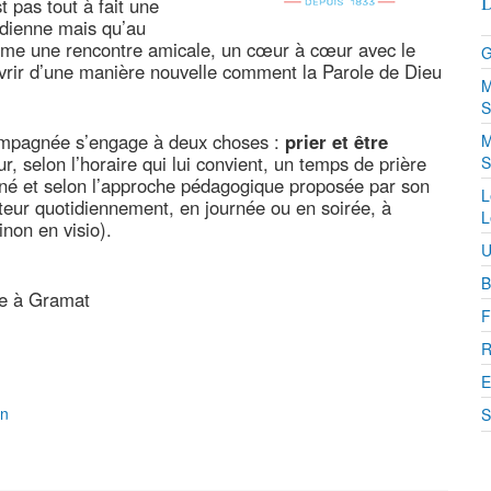
D
t pas tout à fait une
tidienne mais qu’au
comme une rencontre amicale, un cœur à cœur avec le
G
vrir d’une manière nouvelle comment la Parole de Dieu
M
S
compagnée s’engage à deux choses :
prier et être
M
 selon l’horaire qui lui convient, un temps de prière
S
nné et selon l’approche pédagogique proposée par son
L
eur quotidiennement, en journée ou en soirée, à
L
inon en visio).
U
B
re à Gramat
F
R
E
on
S