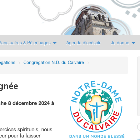
Sanctuaires & Pélerinages
Agenda diocésain
Je donne
gations
>
Congrégation N.D. du Calvaire
>
agnée
che 8 décembre 2024 à
rcices spirituels, nous
ur pour la laisser