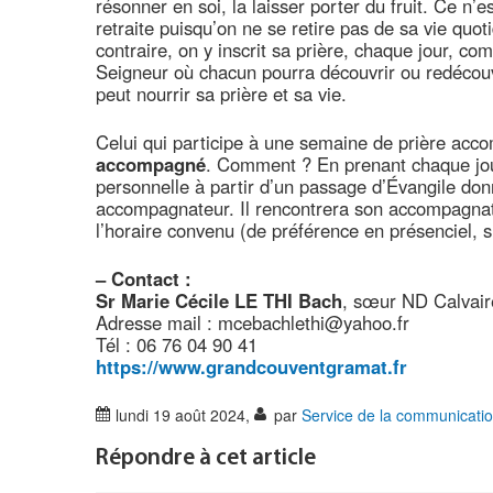
résonner en soi, la laisser porter du fruit. Ce n’es
retraite puisqu’on ne se retire pas de sa vie quo
contraire, on y inscrit sa prière, chaque jour, 
Seigneur où chacun pourra découvrir ou redécou
peut nourrir sa prière et sa vie.
Celui qui participe à une semaine de prière ac
accompagné
. Comment ? En prenant chaque jour,
personnelle à partir d’un passage d’Évangile do
accompagnateur. Il rencontrera son accompagnat
l’horaire convenu (de préférence en présenciel, s
–
Contact :
Sr Marie Cécile LE THI Bach
, sœur ND Calvai
Adresse mail : mcebachlethi@yahoo.fr
Tél : 06 76 04 90 41
https://www.grandcouventgramat.fr
lundi 19 août 2024
,
par
Service de la communicati
Répondre à cet article