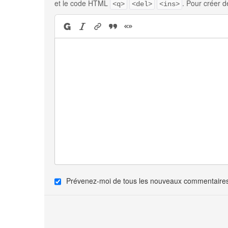
et le code HTML
. Pour créer d
<q>
<del>
<ins>
Prévenez-moi de tous les nouveaux commentaires 