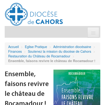
Église pratique
Accueil
>
Eglise Pratique
>
Administration diocésaine
>
Finances
>
Soutenez la mission du diocèse de Cahors
>
Démarches et sacrements
Restauration du Château de Rocamadour
>
Ensemble, faisons revivre le château de Rocamadour !
Sanctuaires & Pélerinages
Ensemble,
Agenda diocésain
faisons revivre
Je donne
le château de
Rocamadour !
Annuaire/Contact