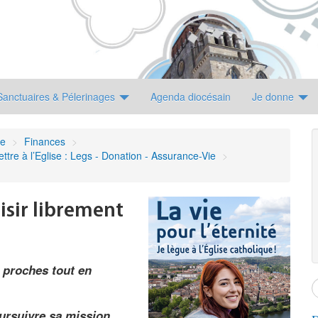
Sanctuaires & Pélerinages
Agenda diocésain
Je donne
ne
>
Finances
>
ttre à l’Eglise : Legs - Donation - Assurance-Vie
>
oisir librement
s proches tout en
ursuivre sa mission