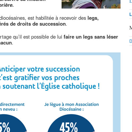
D
prière.
L
 diocésaines, est habilitée à recevoir des
legs,
rés de droits de succession
.
M
rtage qu’il est possible de lui
faire un legs sans léser
D
chacun
.