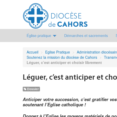
Église pratique
Démarches et sacrements
Accueil
>
Eglise Pratique
>
Administration diocésai
Soutenez la mission du diocèse de Cahors
>
Transme
Léguer, c’est anticiper et choisir librement
Léguer, c’est anticiper et ch
Dossier
Anticiper votre succession, c’est gratifier vo
soutenant l’Eglise catholique !
Donnez à l’Eglise les moyens matériels de po