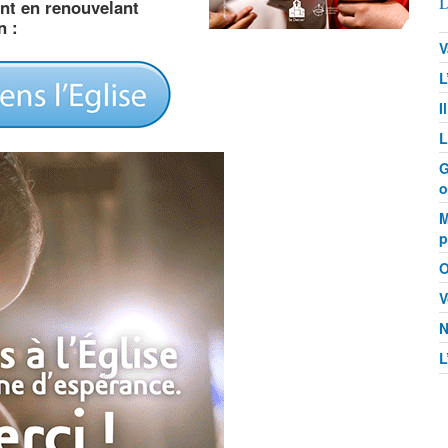
D
nt en renouvelant
n :
V
L
I
L
G
o
M
p
O
V
N
L