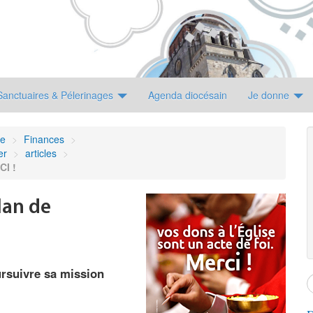
Sanctuaires & Pélerinages
Agenda diocésain
Je donne
ne
>
Finances
>
er
>
articles
>
CI !
lan de
ursuivre sa mission