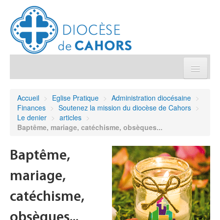
Église pratique
Accueil
>
Eglise Pratique
>
Administration diocésaine
>
Finances
>
Soutenez la mission du diocèse de Cahors
>
Démarches et sacrements
Le denier
>
articles
>
Baptême, mariage, catéchisme, obsèques...
Sanctuaires & Pélerinages
Baptême,
Agenda diocésain
mariage,
Je donne
catéchisme,
obsèques...
Annuaire/Contact