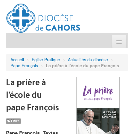
Église pratique
Accueil
>
Eglise Pratique
>
Actualités du diocèse
>
Pape François
>
La prière à l’école du pape François
Démarches et sacrements
La prière à
Sanctuaires & Pélerinages
l’école du
Agenda diocésain
pape François
Je donne
Livre
Pape François. Textes
Annuaire/Contact