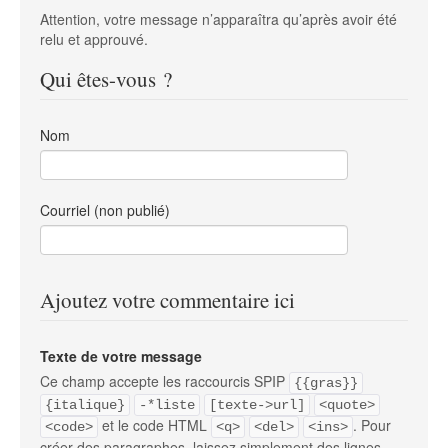
Attention, votre message n’apparaîtra qu’après avoir été
relu et approuvé.
Qui êtes-vous ?
Nom
Courriel (non publié)
Ajoutez votre commentaire ici
Texte de votre message
Ce champ accepte les raccourcis SPIP
{{gras}}
{italique}
-*liste
[texte->url]
<quote>
et le code HTML
. Pour
<code>
<q>
<del>
<ins>
créer des paragraphes, laissez simplement des lignes