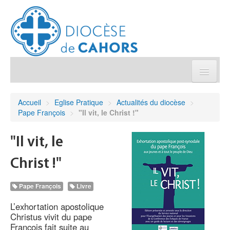
Église pratique
Accueil
>
Eglise Pratique
>
Actualités du diocèse
>
Pape François
>
"Il vit, le Christ !"
Démarches et sacrements
"Il vit, le
Sanctuaires & Pélerinages
Christ !"
Agenda diocésain
Pape François
Livre
Je donne
L’exhortation apostolique
Christus vivit du pape
François fait suite au
Annuaire/Contact