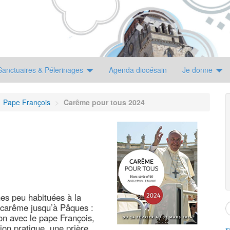
Sanctuaires & Pélerinages
Agenda diocésain
Je donne
Pape François
>
Carême pour tous 2024
es peu habituées à la
u carême jusqu’à Pâques :
ion avec le pape François,
ion pratique, une prière