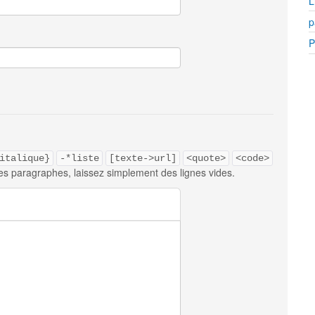
L
p
P
italique}
-*liste
[texte->url]
<quote>
<code>
es paragraphes, laissez simplement des lignes vides.