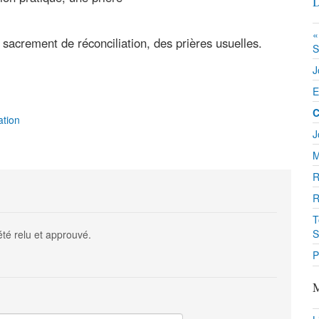
D
«
sacrement de réconciliation, des prières usuelles.
S
J
E
C
ation
J
M
R
R
T
S
été relu et approuvé.
P
M