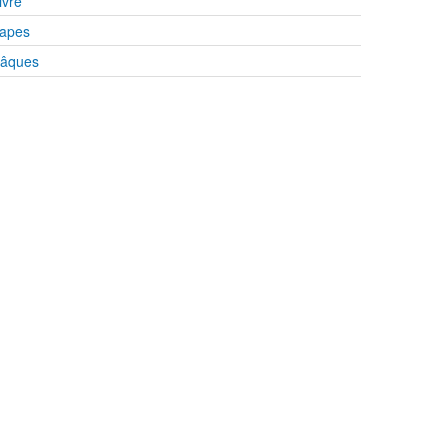
ivre
apes
âques