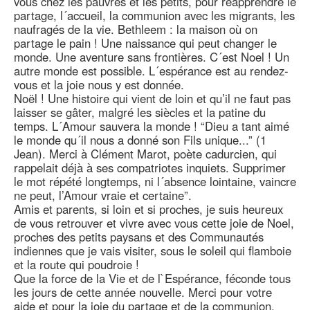
vous chez les pauvres et les petits, pour réapprendre le
partage, l´accueil, la communion avec les migrants, les
naufragés de la vie. Bethleem : la maison où on
partage le pain ! Une naissance qui peut changer le
monde. Une aventure sans frontières. C´est Noel ! Un
autre monde est possible. L´espérance est au rendez-
vous et la joie nous y est donnée.
Noël ! Une histoire qui vient de loin et qu’il ne faut pas
laisser se gâter, malgré les siècles et la patine du
temps. L´Amour sauvera la monde ! “Dieu a tant aimé
le monde qu´il nous a donné son Fils unique...” (1
Jean). Merci à Clément Marot, poète cadurcien, qui
rappelait déjà à ses compatriotes inquiets. Supprimer
le mot répété longtemps, ni l´absence lointaine, vaincre
ne peut, l’Amour vraie et certaine”.
Amis et parents, si loin et si proches, je suis heureux
de vous retrouver et vivre avec vous cette joie de Noel,
proches des petits paysans et des Communautés
indiennes que je vais visiter, sous le soleil qui flamboie
et la route qui poudroie !
Que la force de la Vie et de l`Espérance, féconde tous
les jours de cette année nouvelle. Merci pour votre
aide et pour la joie du partage et de la communion.