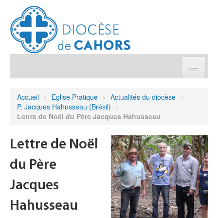
Église pratique
Accueil
>
Eglise Pratique
>
Actualités du diocèse
>
P. Jacques Hahusseau (Brésil)
>
Démarches et sacrements
Lettre de Noël du Père Jacques Hahusseau
Sanctuaires & Pélerinages
Lettre de Noël
du Père
Agenda diocésain
Jacques
Je donne
Hahusseau
Annuaire/Contact