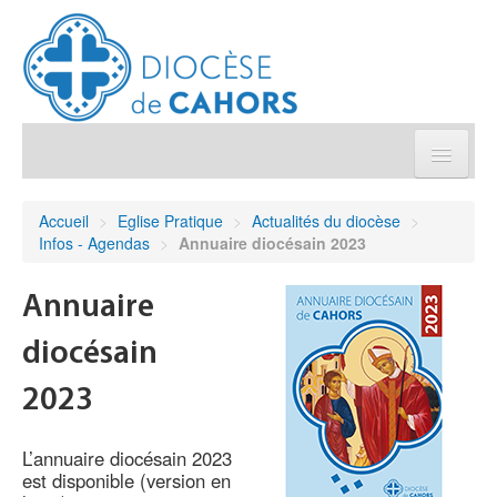
Église pratique
Accueil
>
Eglise Pratique
>
Actualités du diocèse
>
Infos - Agendas
>
Annuaire diocésain 2023
Démarches et sacrements
Annuaire
Sanctuaires & Pélerinages
diocésain
Agenda diocésain
2023
Je donne
L’annuaire diocésain 2023
est disponible (version en
Annuaire/Contact