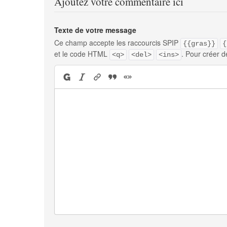
Ajoutez votre commentaire ici
Texte de votre message
Ce champ accepte les raccourcis SPIP
{{gras}}
{
et le code HTML
. Pour créer d
<q>
<del>
<ins>