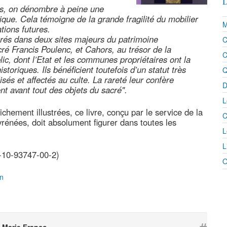
D
les, on dénombre à peine une
rique. Cela témoigne de la grande fragilité du mobilier
M
tions futures.
rés dans deux sites majeurs du patrimoine
C
é Francis Poulenc, et Cahors, au trésor de la
C
lic, dont l’Etat et les communes propriétaires ont la
oriques. Ils bénéficient toutefois d’un statut très
Q
ilisés et affectés au culte. La rareté leur confère
D
ent avant tout des objets du sacré".
L
chement illustrées, ce livre, conçu par le service de la
C
rénées, doit absolument figurer dans toutes les
L
L
-10-93747-00-2)
O
n