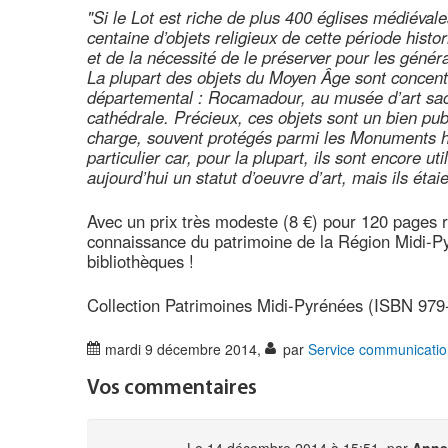
"Si le Lot est riche de plus 400 églises médiéva
centaine d’objets religieux de cette période histo
et de la nécessité de le préserver pour les généra
La plupart des objets du Moyen Âge sont concent
départemental : Rocamadour, au musée d’art sacr
cathédrale. Précieux, ces objets sont un bien pub
charge, souvent protégés parmi les Monuments hist
particulier car, pour la plupart, ils sont encore ut
aujourd’hui un statut d’oeuvre d’art, mais ils étai
Avec un prix très modeste (8 €) pour 120 pages ri
connaissance du patrimoine de la Région Midi-Py
bibliothèques !
Collection Patrimoines Midi-Pyrénées (ISBN 979
mardi 9 décembre 2014
,
par
Service communicatio
Vos commentaires