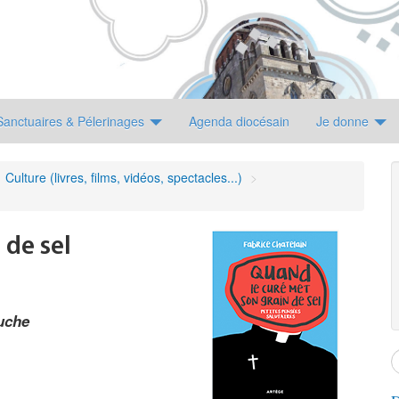
Sanctuaires & Pélerinages
Agenda diocésain
Je donne
Culture (livres, films, vidéos, spectacles...)
>
 de sel
ouche