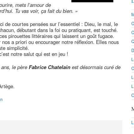
D
sourire, mets l’amour de
’hui. Tu vas voir, ça fait du bien. »
M
ici de courtes pensées sur l’essentiel : Dieu, le mal, le
C
 chacun, débutant dans la foi ou pratiquant, est touché.
C
s pirouettes littéraires qui laissent un goût fugace.
nos a priori ou encourager notre réflexion. Elles nous
Q
te simplicité.
D
est notre salut qui est en jeu !
L
 ans, le père
Fabrice Chatelain
est désormais curé de
C
L
Artège.
L
O
on
M
L