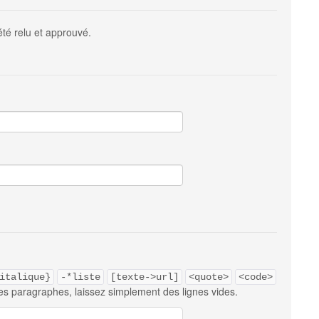
été relu et approuvé.
italique}
-*liste
[texte->url]
<quote>
<code>
es paragraphes, laissez simplement des lignes vides.