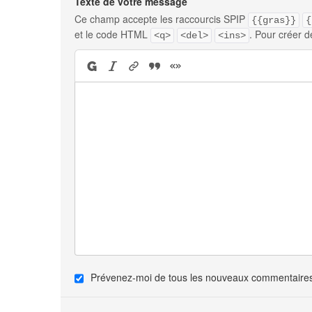
Texte de votre message
Ce champ accepte les raccourcis SPIP
{{gras}}
{
et le code HTML
. Pour créer d
<q>
<del>
<ins>
Prévenez-moi de tous les nouveaux commentaires 