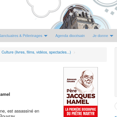
Sanctuaires & Pélerinages
Agenda diocésain
Je donne
Culture (livres, films, vidéos, spectacles...)
>
Hamel
e, est assassiné en
-Rouvray.