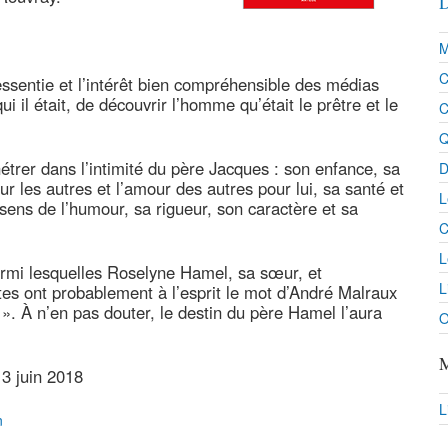
D
M
C
ssentie et l’intérêt bien compréhensible des médias
i il était, de découvrir l’homme qu’était le prêtre et le
C
Q
étrer dans l’intimité du père Jacques : son enfance, sa
D
our les autres et l’amour des autres pour lui, sa santé et
L
 sens de l’humour, sa rigueur, son caractère et sa
C
L
rmi lesquelles Roselyne Hamel, sa sœur, et
L
s ont probablement à l’esprit le mot d’André Malraux
 ». À n’en pas douter, le destin du père Hamel l’aura
O
M
13 juin 2018
L
n