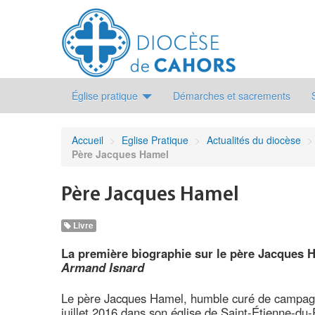
Église pratique
Démarches et sacrements
Accueil
>
Eglise Pratique
>
Actualités du diocèse
>
Père Jacques Hamel
Père Jacques Hamel
Livre
La première biographie sur le père Jacques 
Armand Isnard
Le père Jacques Hamel, humble curé de campagn
juillet 2016 dans son église de Saint-Étienne-du