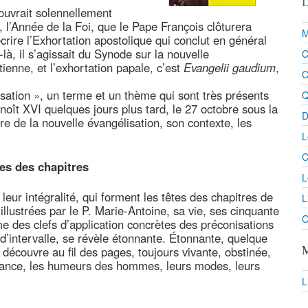
D
ouvrait solennellement
 l’Année de la Foi, que le Pape François clôturera
M
crire l’Exhortation apostolique qui conclut en général
à, il s’agissait du Synode sur la nouvelle
C
tienne, et l’exhortation papale, c’est
Evangelii gaudium
,
C
sation », un terme et un thème qui sont très présents
Q
oît XVI quelques jours plus tard, le 27 octobre sous la
D
re de la nouvelle évangélisation, son contexte, les
L
C
tes des chapitres
L
eur intégralité, qui forment les têtes des chapitres de
L
illustrées par le P. Marie-Antoine, sa vie, ses cinquante
O
me des clefs d’application concrètes des préconisations
d’intervalle, se révèle étonnante. Étonnante, quelque
M
 découvre au fil des pages, toujours vivante, obstinée,
rtance, les humeurs des hommes, leurs modes, leurs
L