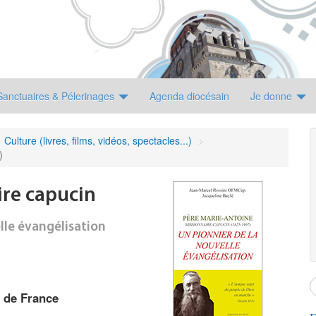
Sanctuaires & Pélerinages
Agenda diocésain
Je donne
Culture (livres, films, vidéos, spectacles...)
>
)
ire capucin
lle évangélisation
s de France