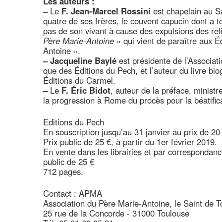
Les auteurs :
–
Le
F. Jean-Marcel Rossini
est chapelain au Sa
quatre de ses frères, le couvent capucin dont a t
pas de son vivant à cause des expulsions des reli
Père Marie-Antoine
» qui vient de paraître aux Éd
Antoine ».
–
Jacqueline Baylé
est présidente de l’Associat
que des Éditions du Pech, et l’auteur du livre bio
Éditions du Carmel.
–
Le
F. Éric Bidot
, auteur de la préface, ministr
la progression à Rome du procès pour la béatific
Editions du Pech
En souscription jusqu’au 31 janvier au prix de 20 
Prix public de 25 €, à partir du 1er février 2019.
En vente dans les librairies et par correspondanc
public de 25 €
712 pages.
Contact : APMA
Association du Père Marie-Antoine, le Saint de 
25 rue de la Concorde - 31000 Toulouse