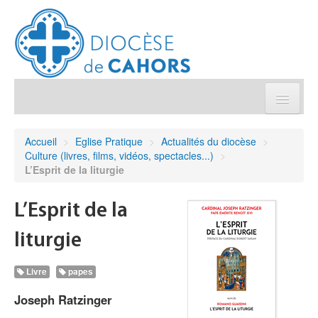
Église pratique
Accueil
>
Eglise Pratique
>
Actualités du diocèse
>
Culture (livres, films, vidéos, spectacles...)
>
Démarches et sacrements
L’Esprit de la liturgie
Sanctuaires & Pélerinages
L’Esprit de la
liturgie
Agenda diocésain
Livre
papes
Je donne
Joseph Ratzinger
Annuaire/Contact