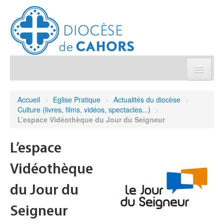
Église pratique
Accueil
>
Eglise Pratique
>
Actualités du diocèse
>
Culture (livres, films, vidéos, spectacles...)
>
Démarches et sacrements
L’espace Vidéothèque du Jour du Seigneur
Sanctuaires & Pélerinages
L’espace
Vidéothèque
Agenda diocésain
du Jour du
Je donne
Seigneur
Annuaire/Contact