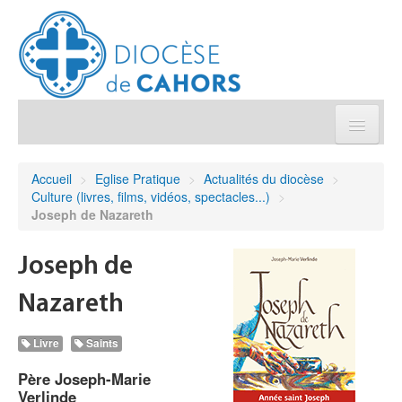
Église pratique
Accueil
>
Eglise Pratique
>
Actualités du diocèse
>
Culture (livres, films, vidéos, spectacles...)
>
Démarches et sacrements
Joseph de Nazareth
Sanctuaires & Pélerinages
Joseph de
Nazareth
Agenda diocésain
Livre
Saints
Je donne
Père Joseph-Marie
Verlinde
Annuaire/Contact