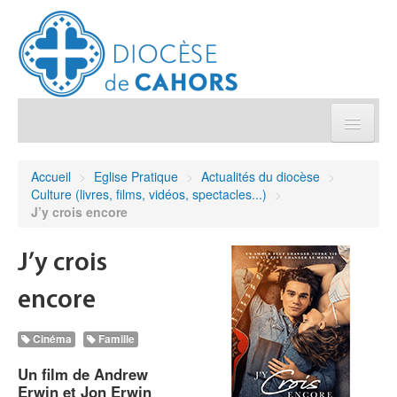
Église pratique
Accueil
>
Eglise Pratique
>
Actualités du diocèse
>
Culture (livres, films, vidéos, spectacles...)
>
Démarches et sacrements
J’y crois encore
Sanctuaires & Pélerinages
J’y crois
encore
Agenda diocésain
Cinéma
Famille
Je donne
Un film de Andrew
Erwin et Jon Erwin
Annuaire/Contact