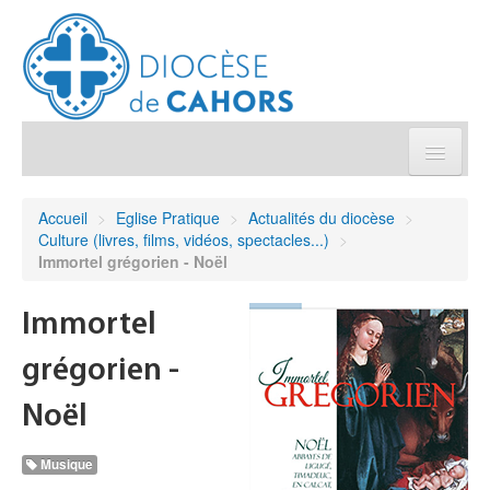
Église pratique
Accueil
>
Eglise Pratique
>
Actualités du diocèse
>
Culture (livres, films, vidéos, spectacles...)
>
Démarches et sacrements
Immortel grégorien - Noël
Sanctuaires & Pélerinages
Immortel
grégorien -
Agenda diocésain
Noël
Je donne
Musique
Annuaire/Contact