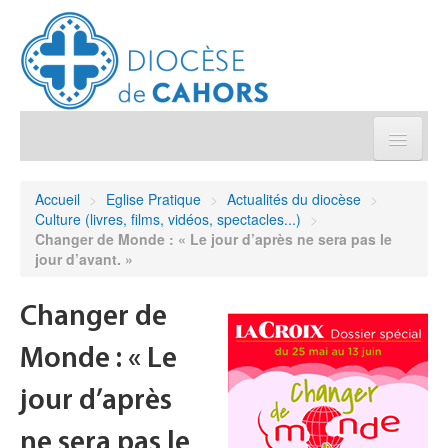
Église pratique
Accueil
>
Eglise Pratique
>
Actualités du diocèse
>
Culture (livres, films, vidéos, spectacles...)
>
Démarches et sacrements
Changer de Monde : « Le jour d’après ne sera pas le
jour d’avant. »
Sanctuaires & Pélerinages
Changer de
Agenda diocésain
Monde : « Le
Je donne
jour d’après
ne sera pas le
Annuaire/Contact