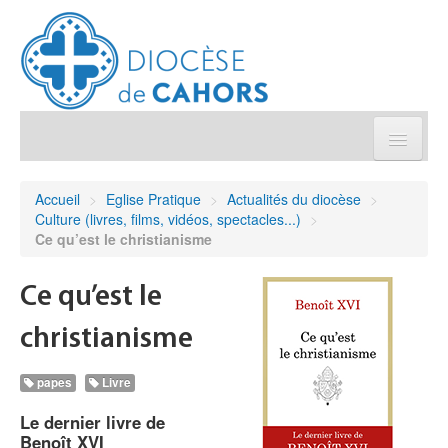
Église pratique
Accueil
>
Eglise Pratique
>
Actualités du diocèse
>
Culture (livres, films, vidéos, spectacles...)
>
Démarches et sacrements
Ce qu’est le christianisme
Sanctuaires & Pélerinages
Ce qu’est le
christianisme
Agenda diocésain
papes
Livre
Je donne
Le dernier livre de
Benoît XVI
Annuaire/Contact