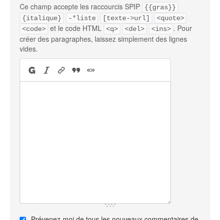
Ce champ accepte les raccourcis SPIP
{{gras}}
{italique}
-*liste
[texte->url]
<quote>
et le code HTML
. Pour
<code>
<q>
<del>
<ins>
créer des paragraphes, laissez simplement des lignes
vides.
Prévenez-moi de tous les nouveaux commentaires de