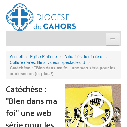
Église pratique
Accueil
>
Eglise Pratique
>
Actualités du diocèse
>
Culture (livres, films, vidéos, spectacles...)
>
Démarches et sacrements
Catéchèse : "Bien dans ma foi" une web série pour les
adolescents (et plus !)
Sanctuaires & Pélerinages
Catéchèse :
Agenda diocésain
"Bien dans ma
Je donne
foi" une web
série pour les
Annuaire/Contact