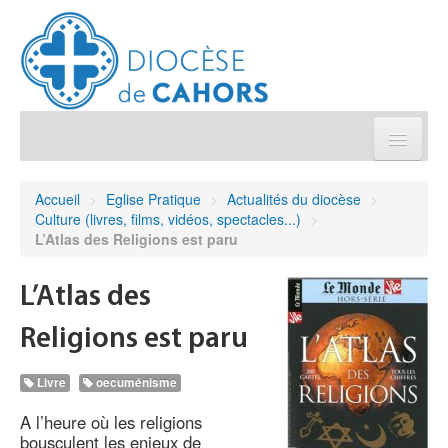
Église pratique
Accueil
>
Eglise Pratique
>
Actualités du diocèse
>
Culture (livres, films, vidéos, spectacles...)
>
Démarches et sacrements
L’Atlas des Religions est paru
Sanctuaires & Pélerinages
L’Atlas des
Religions est paru
Agenda diocésain
Livre
oecuménisme
Je donne
A l’heure où les religions
bousculent les enjeux de
Annuaire/Contact