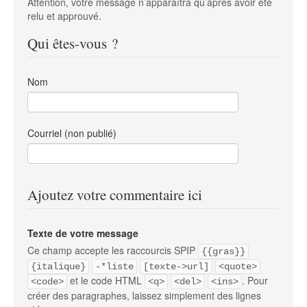
Attention, votre message n’apparaîtra qu’après avoir été
relu et approuvé.
Qui êtes-vous ?
Nom
Courriel (non publié)
Ajoutez votre commentaire ici
Texte de votre message
Ce champ accepte les raccourcis SPIP
{{gras}}
{italique}
-*liste
[texte->url]
<quote>
et le code HTML
. Pour
<code>
<q>
<del>
<ins>
créer des paragraphes, laissez simplement des lignes