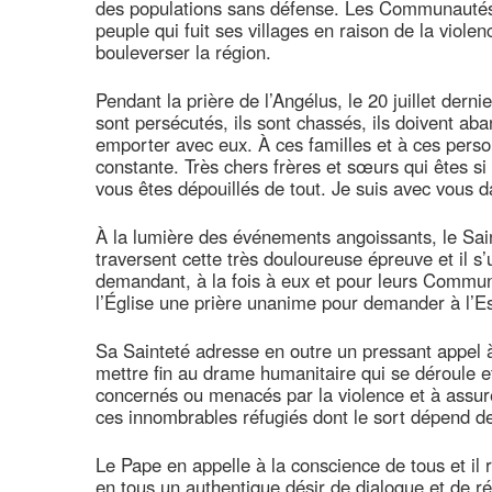
des populations sans défense. Les Communautés c
peuple qui fuit ses villages en raison de la violenc
bouleverser la région.
Pendant la prière de l’Angélus, le 20 juillet derni
sont persécutés, ils sont chassés, ils doivent aba
emporter avec eux. À ces familles et à ces pers
constante. Très chers frères et sœurs qui êtes si
vous êtes dépouillés de tout. Je suis avec vous da
À la lumière des événements angoissants, le Saint
traversent cette très douloureuse épreuve et il s
demandant, à la fois à eux et pour leurs Commun
l’Église une prière unanime pour demander à l’Esp
Sa Sainteté adresse en outre un pressant appel à
mettre fin au drame humanitaire qui se déroule et
concernés ou menacés par la violence et à assure
ces innombrables réfugiés dont le sort dépend de l
Le Pape en appelle à la conscience de tous et il 
en tous un authentique désir de dialogue et de ré