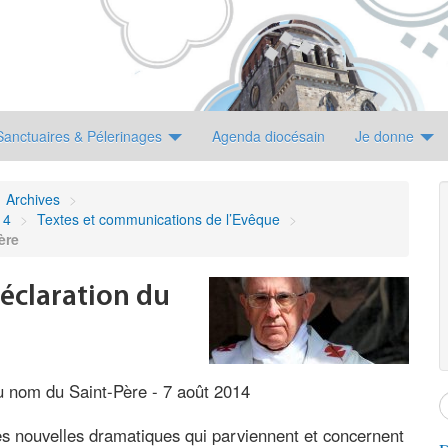
Sanctuaires & Pélerinages
Agenda diocésain
Je donne
Archives
>
14
>
Textes et communications de l’Evêque
>
ère
déclaration du
au nom du Saint-Père - 7 août 2014
es nouvelles dramatiques qui parviennent et concernent