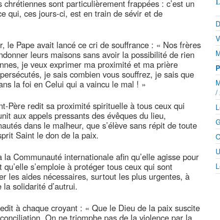
D
hrétiennes sont particulièrement frappées : c’est un
e qui, ces jours-ci, est en train de sévir et de
D
V
er, le Pape avait lancé ce cri de souffrance : « Nos frères
M
ndonner leurs maisons sans avoir la possibilité de rien
onnes, je veux exprimer ma proximité et ma prière
P
 persécutés, je sais combien vous souffrez, je sais que
M
ns la foi en Celui qui a vaincu le mal ! »
/
-Père redit sa proximité spirituelle à tous ceux qui
L
’unit aux appels pressants des évêques du lieu,
G
autés dans le malheur, que s’élève sans répit de toute
rit Saint le don de la paix.
O
U
 la Communauté internationale afin qu’elle agisse pour
 qu’elle s’emploie à protéger tous ceux qui sont
L
r les aides nécessaires, surtout les plus urgentes, à
a solidarité d’autrui.
redit à chaque croyant : « Que le Dieu de la paix suscite
conciliation. On ne triomphe pas de la violence par la