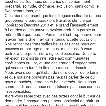
touchés par les maux de la crise qui se nomment
précarité, solitude, chômage, exclusion, sans domicile
fixe, séparations, etc…
C’est dans cet esprit que les délégués solidarité de nos
groupements paroissiaux ont travaillé, stimulé par
l’opération Diaconia 2013 et le grand Rassemblement
à Lourdes où les pauvres avaient droit à la parole au
même titre que tous. « Personne n’est trop pauvre pour
n’avoir rien à dire » a-t-on entendu à cette occasion.
Nos rencontres fraternelles belles et riches nous ont
poussés au partage entre nous, mais aussi à vous
écrire, à interpeller notre église diocésaine. De cette
réflexion sont sortis une lettre aux communautés
chrétiennes du Lot, et une déclaration d’engagement
qui vous sera lue à la fin de la messe chrismale.
Nous avons senti qu’il était de notre devoir de le faire
et que nous ne pouvions pas ne pas parler de ce qui
nous a touchés, marqués et bouleversés. Nous nous
sommes dit que si nous ne le faisons pas nous serions
irresponsables.
Alors vous repartirez avec ces textes dont le but est de
demander à chaque groupement paroissial de bâtir un
projet solidarité pour toucher la chair souffrante du