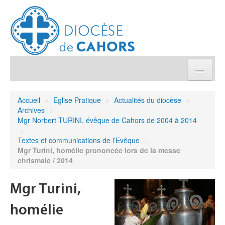
Église pratique
Accueil
>
Eglise Pratique
>
Actualités du diocèse
>
Archives
>
Démarches et sacrements
Mgr Norbert TURINI, évêque de Cahors de 2004 à 2014
>
Textes et communications de l’Evêque
>
Sanctuaires & Pélerinages
Mgr Turini, homélie prononcée lors de la messe
chrismale / 2014
Agenda diocésain
Mgr Turini,
Je donne
homélie
Annuaire/Contact