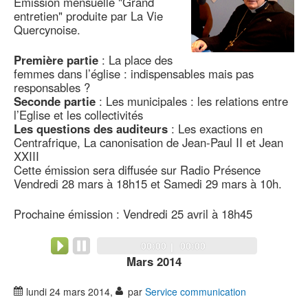
Emission mensuelle "Grand
entretien" produite par La Vie
Quercynoise.
Première partie
: La place des
femmes dans l’église : indispensables mais pas
responsables ?
Seconde partie
: Les municipales : les relations entre
l’Eglise et les collectivités
Les questions des auditeurs
: Les exactions en
Centrafrique, La canonisation de Jean-Paul II et Jean
XXIII
Cette émission sera diffusée sur Radio Présence
Vendredi 28 mars à 18h15 et Samedi 29 mars à 10h.
Prochaine émission : Vendredi 25 avril à 18h45
Audio
Current
Total
00:00
00:00
Player
Mars 2014
time
duration
lundi 24 mars 2014
,
par
Service communication