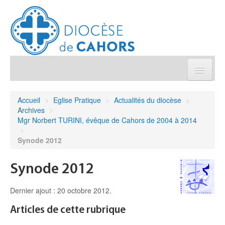
Église pratique
Accueil
>
Eglise Pratique
>
Actualités du diocèse
>
Archives
>
Démarches et sacrements
Mgr Norbert TURINI, évêque de Cahors de 2004 à 2014
>
Synode 2012
Sanctuaires & Pélerinages
Synode 2012
Agenda diocésain
Dernier ajout : 20 octobre 2012.
Je donne
Articles de cette rubrique
Annuaire/Contact