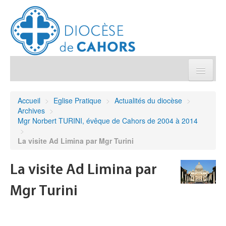
Église pratique
Accueil
>
Eglise Pratique
>
Actualités du diocèse
>
Archives
>
Démarches et sacrements
Mgr Norbert TURINI, évêque de Cahors de 2004 à 2014
>
La visite Ad Limina par Mgr Turini
Sanctuaires & Pélerinages
La visite Ad Limina par
Agenda diocésain
Mgr Turini
Je donne
Annuaire/Contact