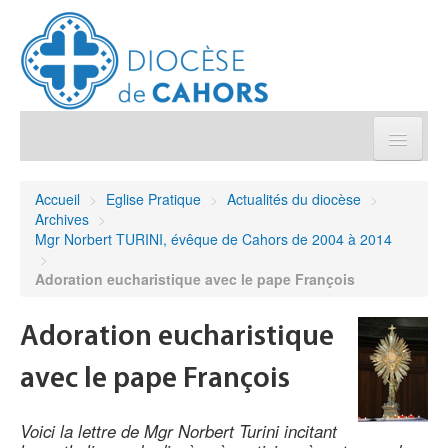
Église pratique
Accueil
>
Eglise Pratique
>
Actualités du diocèse
>
Archives
>
Démarches et sacrements
Mgr Norbert TURINI, évêque de Cahors de 2004 à 2014
>
Adoration eucharistique avec le pape François
Sanctuaires & Pélerinages
Adoration eucharistique
Agenda diocésain
avec le pape François
Je donne
Voici la lettre de Mgr Norbert Turini incitant
Annuaire/Contact