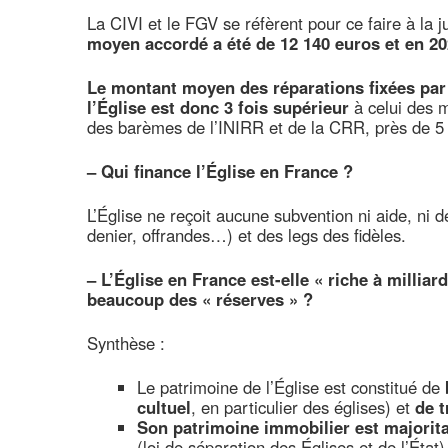
La CIVI et le FGV se réfèrent pour ce faire à la 
moyen accordé a été de 12 140 euros et en 202
Le montant moyen des réparations fixées par
l’Église est donc 3 fois supérieur
à celui des m
des barèmes de l’INIRR et de la CRR, près de 5 f
–
Qui finance l’Église en France ?
L’Église ne reçoit aucune subvention ni aide, ni d
denier, offrandes…) et des legs des fidèles.
–
L’Église en France est-elle « riche à milliar
beaucoup des « réserves » ?
Synthèse :
Le patrimoine de l’Église est constitué de
cultuel
, en particulier des églises) et
de t
Son patrimoine immobilier est majorita
(loi de séparation des Églises et de l’État)