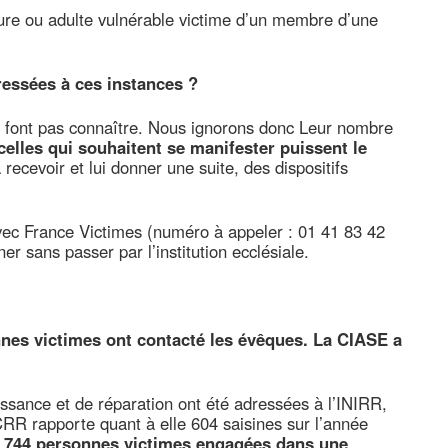
ure ou adulte vulnérable victime d’un membre d’une
essées à ces instances ?
e font pas connaître. Nous ignorons donc Leur nombre
lles qui souhaitent se manifester puissent le
a recevoir et lui donner une suite, des dispositifs
avec France Victimes (numéro à appeler : 01 41 83 42
er sans passer par l’institution ecclésiale.
onnes victimes ont contacté les évêques. La CIASE a
sance et de réparation ont été adressées à l’INIRR,
CRR rapporte quant à elle 604 saisines sur l’année
 744 personnes victimes engagées dans une