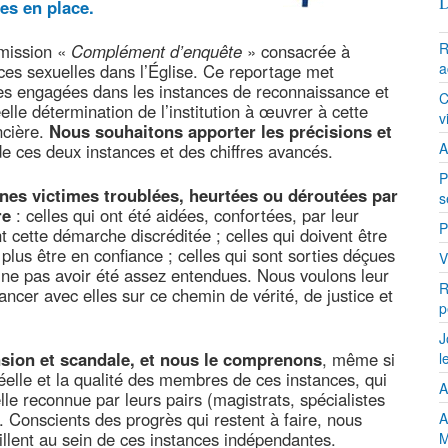
D
es en place.
R
émission «
Complément d’enquête
» consacrée à
a
ces sexuelles dans l’Église. Ce reportage met
s engagées dans les instances de reconnaissance et
C
elle détermination de l’institution à œuvrer à cette
v
ncière.
Nous souhaitons apporter les précisions et
A
de ces deux instances et des chiffres avancés.
P
nes victimes troublées, heurtées ou déroutées par
s
re
: celles qui ont été aidées, confortées, par leur
P
cette démarche discréditée ; celles qui doivent être
plus être en confiance ; celles qui sont sorties déçues
V
ne pas avoir été assez entendues. Nous voulons leur
R
ancer avec elles sur ce chemin de vérité, de justice et
p
J
sion et scandale, et nous le comprenons
, même si
l
 réelle et la qualité des membres de ces instances, qui
A
le reconnue par leurs pairs (magistrats, spécialistes
. Conscients des progrès qui restent à faire, nous
A
illent au sein de ces instances indépendantes.
M