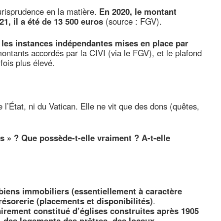
jurisprudence en la matière.
En 2020, le montant
1, il a été de 13 500 euros
(source : FGV).
 les instances indépendantes mises en place par
ontants accordés par la CIVI (via le FGV), et le plafond
ois plus élevé.
e l’État, ni du Vatican. Elle ne vit que des dons (quêtes,
ds » ? Que possède-t-elle vraiment ? A-t-elle
biens immobiliers (essentiellement à caractère
résorerie (placements et disponibilités)
.
irement constitué d’églises construites après 1905
,
des logements des prêtres, des locaux