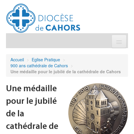
Église pratique
Accueil
>
Eglise Pratique
>
900 ans cathédrale de Cahors
>
Démarches et sacrements
Une médaille pour le jubilé de la cathédrale de Cahors
Sanctuaires & Pélerinages
Une médaille
pour le jubilé
Agenda diocésain
de la
Je donne
cathédrale de
Annuaire/Contact