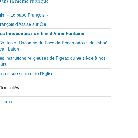
ans la même rubrique
ilm « Le pape François »
rançois d’Assise sur Ciel
es Innocentes : un film d’Anne Fontaine
Contes et Racontes du Pays de Rocamadour" de l’abbé
ean Lafon
es institutions religieuses de Figeac du 9e siècle à nos
ours
a pensée sociale de l’Eglise
ots-clés
inéma