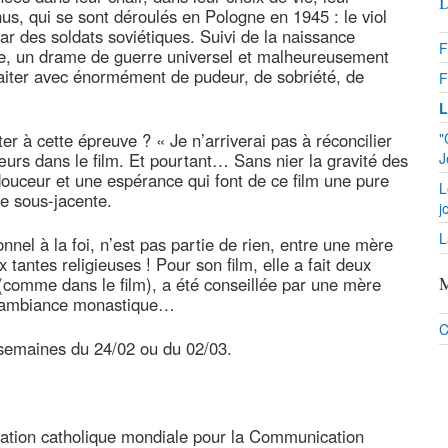
D
nnus, qui se sont déroulés en Pologne en 1945 : le viol
ar des soldats soviétiques. Suivi de la naissance
F
le, un drame de guerre universel et malheureusement
traiter avec énormément de pudeur, de sobriété, de
F
L
er à cette épreuve ? « Je n’arriverai pas à réconcilier
"
urs dans le film. Et pourtant… Sans nier la gravité des
J
douceur et une espérance qui font de ce film une pure
L
ce sous-jacente.
j
L
nel à la foi, n’est pas partie de rien, entre une mère
 tantes religieuses ! Pour son film, elle a fait deux
(comme dans le film), a été conseillée par une mère
M
, l’ambiance monastique…
C
 semaines du 24/02 ou du 02/03.
ciation catholique mondiale pour la Communication