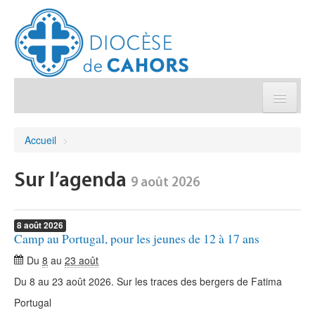
Église pratique
Accueil
>
Démarches et sacrements
Sur l’agenda
9 août 2026
Sanctuaires & Pélerinages
8
août
2026
Camp au Portugal, pour les jeunes de 12 à 17 ans
Agenda diocésain
Du
8
au
23 août
Je donne
Du 8 au 23 août 2026. Sur les traces des bergers de Fatima
Portugal
Annuaire/Contact