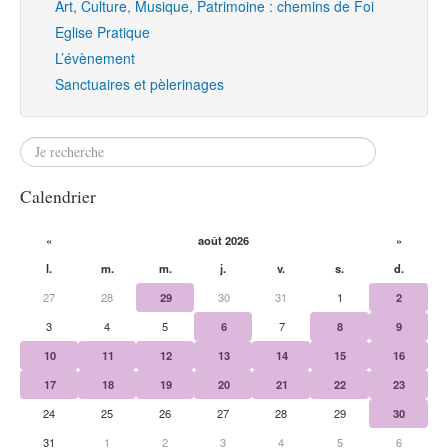
Art, Culture, Musique, Patrimoine : chemins de Foi
Eglise Pratique
L’évènement
Sanctuaires et pèlerinages
Calendrier
«
août 2026
»
l.
m.
m.
j.
v.
s.
d.
27
28
29
30
31
1
2
3
4
5
6
7
8
9
10
11
12
13
14
15
16
17
18
19
20
21
22
23
24
25
26
27
28
29
30
31
1
2
3
4
5
6