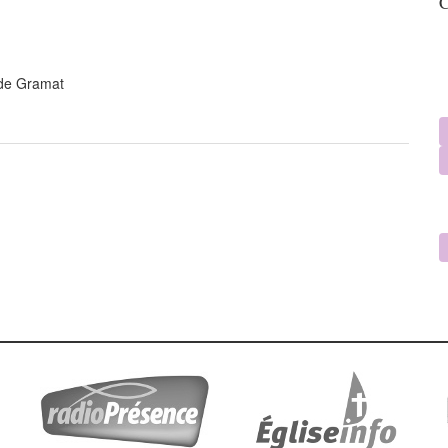
C
 de Gramat