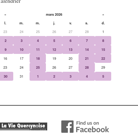
alendrier
«
mars 2026
»
l.
m.
m.
j.
v.
s.
d.
23
24
25
26
27
28
1
2
3
4
5
6
7
8
9
10
11
12
13
14
15
16
17
18
19
20
21
22
23
24
25
26
27
28
29
30
31
1
2
3
4
5