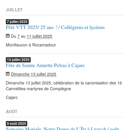
JUILLET
7
juillet
2025
Pélé VTT 2025/ 25 ans ! / Collégiens et lycéens
Du
7
au
11 juillet 2025
Montfaucon à Rocamadour
13
juillet
2025
Fête de Sainte Annette Pelras à Cajarc
Dimanche 13 juillet 2025
Dimanche 13 juillet 2025, célébration de la canonisation des 16
Carmélites martyres de Compiègne
Cajarc
AOÛT
9
août
2025
Semaine Mariale, Notre Dame de L’Île à Luzech / août