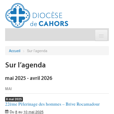
Église pratique
Accueil
>
Sur l’agenda
Démarches et sacrements
Sur l’agenda
Sanctuaires & Pélerinages
mai 2025 - avril 2026
Agenda diocésain
MAI
8
mai
2025
Je donne
22ème Pèlerinage des hommes – Brive Rocamadour
Du
8
au
10 mai 2025
Annuaire/Contact