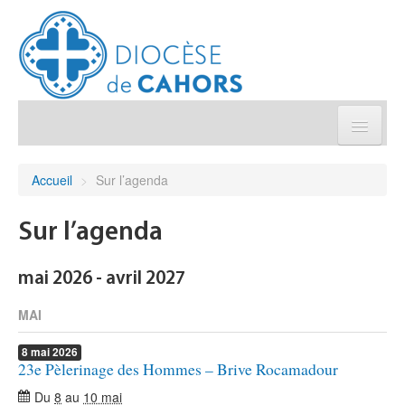
Église pratique
Accueil
>
Sur l’agenda
Démarches et sacrements
Sur l’agenda
Sanctuaires & Pélerinages
mai 2026 - avril 2027
Agenda diocésain
MAI
8
mai
2026
Je donne
23e Pèlerinage des Hommes – Brive Rocamadour
Du
8
au
10 mai
Annuaire/Contact