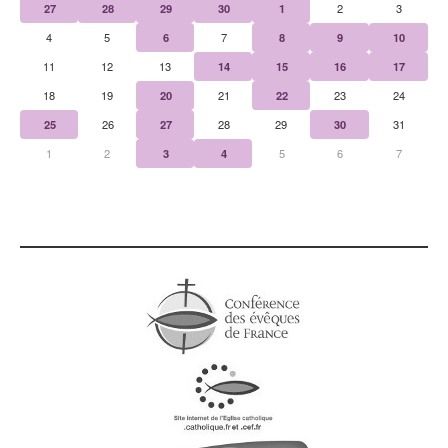
27
28
29
30
1
2
3
4
5
6
7
8
9
10
11
12
13
14
15
16
17
18
19
20
21
22
23
24
25
26
27
28
29
30
31
1
2
3
4
5
6
7