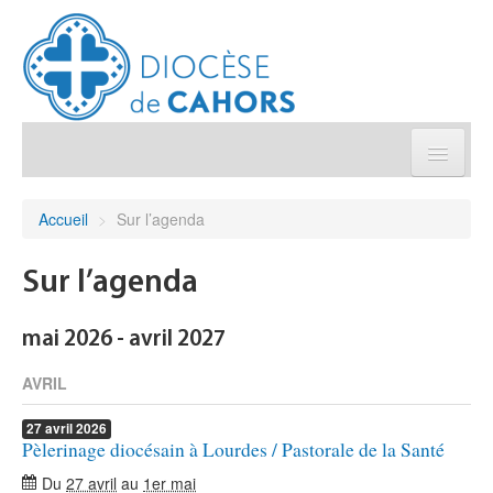
Église pratique
Accueil
>
Sur l’agenda
Démarches et sacrements
Sur l’agenda
Sanctuaires & Pélerinages
mai 2026 - avril 2027
Agenda diocésain
AVRIL
27
avril
2026
Je donne
Pèlerinage diocésain à Lourdes / Pastorale de la Santé
Du
27 avril
au
1er mai
Annuaire/Contact