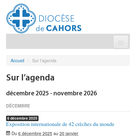
Église pratique
Accueil
>
Sur l’agenda
Démarches et sacrements
Sur l’agenda
Sanctuaires & Pélerinages
décembre 2025 - novembre 2026
Agenda diocésain
DÉCEMBRE
6
décembre
2025
Je donne
Exposition internationale de 42 crèches du monde
Du
6 décembre 2025
au
20 janvier
Annuaire/Contact