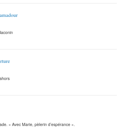
camadour
Baconin
rture
Cahors
de. « Avec Marie, pèlerin d’espérance ».