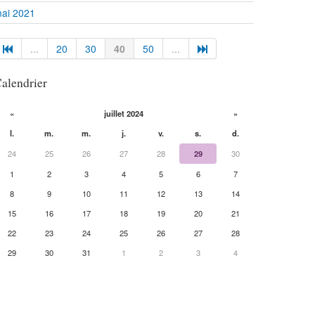
ai 2021
...
20
30
40
50
...
alendrier
«
juillet 2024
»
l.
m.
m.
j.
v.
s.
d.
24
25
26
27
28
29
30
1
2
3
4
5
6
7
8
9
10
11
12
13
14
15
16
17
18
19
20
21
22
23
24
25
26
27
28
29
30
31
1
2
3
4