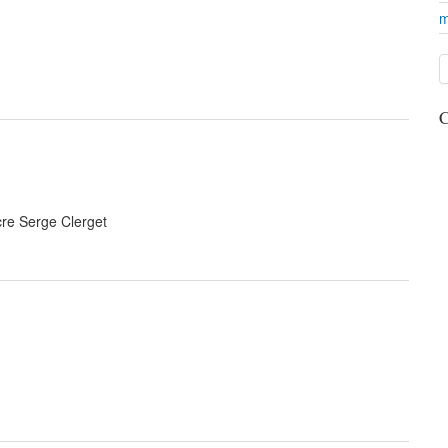
m
C
re Serge Clerget