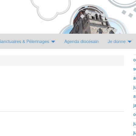
Sanctuaires & Pélerinages
Agenda diocésain
Je donne
o
s
a
j
a
j
o
j
j