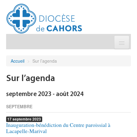
Église pratique
Accueil
>
Sur l’agenda
Démarches et sacrements
Sur l’agenda
Sanctuaires & Pélerinages
septembre 2023 - août 2024
Agenda diocésain
SEPTEMBRE
17
septembre
2023
Je donne
Inauguration-bénédiction du Centre paroissial à
Lacapelle-Marival
Annuaire/Contact