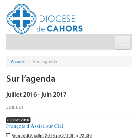
Église pratique
Accueil
>
Sur l’agenda
Démarches et sacrements
Sur l’agenda
Sanctuaires & Pélerinages
juillet 2016 - juin 2017
Agenda diocésain
JUILLET
8
juillet
2016
Je donne
François d’Assise sur Ciel
Vendredi 8 juillet 2016 de 21h00
à
22h30
Annuaire/Contact