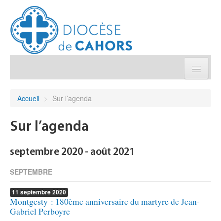
Église pratique
Accueil
>
Sur l’agenda
Démarches et sacrements
Sur l’agenda
Sanctuaires & Pélerinages
septembre 2020 - août 2021
Agenda diocésain
SEPTEMBRE
11
septembre
2020
Je donne
Montgesty : 180ème anniversaire du martyre de Jean-
Gabriel Perboyre
Annuaire/Contact