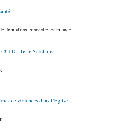
Santé
é, formations, rencontre, pèlerinage
e CCFD - Terre Solidaire
ge
imes de violences dans l’Eglise
r