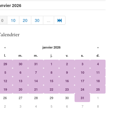
anvier 2026
0
10
20
30
...
alendrier
«
janvier 2026
»
l.
m.
m.
j.
v.
s.
d.
29
30
31
1
2
3
4
5
6
7
8
9
10
11
12
13
14
15
16
17
18
19
20
21
22
23
24
25
26
27
28
29
30
31
1
2
3
4
5
6
7
8