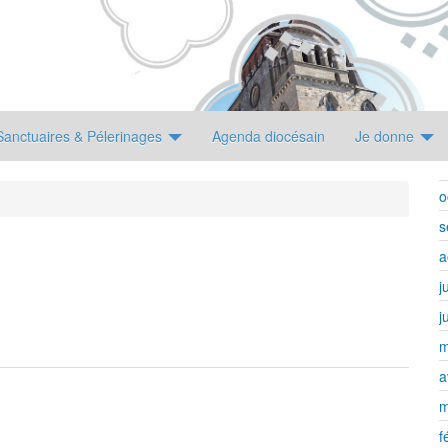
Sanctuaires & Pélerinages
Agenda diocésain
Je donne
o
s
a
j
j
m
a
m
f