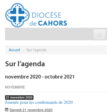
Église pratique
Accueil
>
Sur l’agenda
Démarches et sacrements
Sur l’agenda
Sanctuaires & Pélerinages
novembre 2020 - octobre 2021
Agenda diocésain
NOVEMBRE
21
novembre
2020
Je donne
Journée pour les confirmands de 2020
Samedi 21 novembre 2020
Annuaire/Contact