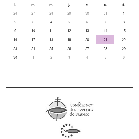
l.
m.
m.
j.
v.
s.
d.
26
27
28
29
30
31
1
2
3
4
5
6
7
8
9
10
11
12
13
14
15
16
17
18
19
20
21
22
23
24
25
26
27
28
29
30
1
2
3
4
5
6