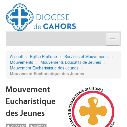
Église pratique
Accueil
>
Eglise Pratique
>
Services et Mouvements
>
Mouvements
>
Mouvements Educatifs de Jeunes
>
Démarches et sacrements
Mouvement Eucharistique des Jeunes
>
Mouvement Eucharistique des Jeunes
Sanctuaires & Pélerinages
Mouvement
Agenda diocésain
Eucharistique
Je donne
des Jeunes
jeunesse
Annuaire/Contact
Camps